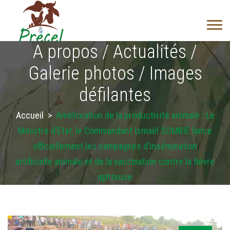
A propos / Actualités /
Galerie photos / Images
défilantes
Accueil
>
Amélioration de la productivité animale : Le
Ministre d’Etat, le Commandant Ismaël SOMBIE lance
officiellement les campagnes d’insémination
artificielle animale et de la vaccination contre la fièvre
aphteuse