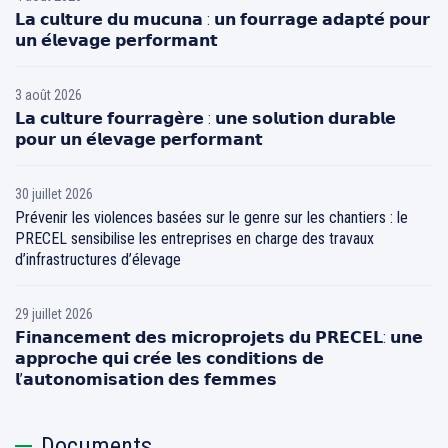
𝗟𝗮 𝗰𝘂𝗹𝘁𝘂𝗿𝗲 𝗱𝘂 𝗺𝘂𝗰𝘂𝗻𝗮 : 𝘂𝗻 𝗳𝗼𝘂𝗿𝗿𝗮𝗴𝗲 𝗮𝗱𝗮𝗽𝘁𝗲́ 𝗽𝗼𝘂𝗿
𝘂𝗻 𝗲́𝗹𝗲𝘃𝗮𝗴𝗲 𝗽𝗲𝗿𝗳𝗼𝗿𝗺𝗮𝗻𝘁
3 août 2026
𝗟𝗮 𝗰𝘂𝗹𝘁𝘂𝗿𝗲 𝗳𝗼𝘂𝗿𝗿𝗮𝗴𝗲̀𝗿𝗲 : 𝘂𝗻𝗲 𝘀𝗼𝗹𝘂𝘁𝗶𝗼𝗻 𝗱𝘂𝗿𝗮𝗯𝗹𝗲
𝗽𝗼𝘂𝗿 𝘂𝗻 𝗲́𝗹𝗲𝘃𝗮𝗴𝗲 𝗽𝗲𝗿𝗳𝗼𝗿𝗺𝗮𝗻𝘁
30 juillet 2026
Prévenir les violences basées sur le genre sur les chantiers : le
PRECEL sensibilise les entreprises en charge des travaux
d’infrastructures d’élevage
29 juillet 2026
𝗙𝗶𝗻𝗮𝗻𝗰𝗲𝗺𝗲𝗻𝘁 𝗱𝗲𝘀 𝗺𝗶𝗰𝗿𝗼𝗽𝗿𝗼𝗷𝗲𝘁𝘀 𝗱𝘂 𝗣𝗥𝗘𝗖𝗘𝗟: 𝘂𝗻𝗲
𝗮𝗽𝗽𝗿𝗼𝗰𝗵𝗲 𝗾𝘂𝗶 𝗰𝗿𝗲́𝗲 𝗹𝗲𝘀 𝗰𝗼𝗻𝗱𝗶𝘁𝗶𝗼𝗻𝘀 𝗱𝗲
𝗹’𝗮𝘂𝘁𝗼𝗻𝗼𝗺𝗶𝘀𝗮𝘁𝗶𝗼𝗻 𝗱𝗲𝘀 𝗳𝗲𝗺𝗺𝗲𝘀
Documents