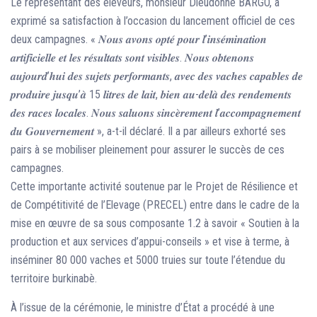
Le représentant des éleveurs, monsieur Dieudonné BARGO, a
exprimé sa satisfaction à l’occasion du lancement officiel de ces
deux campagnes. « 𝑵𝒐𝒖𝒔 𝒂𝒗𝒐𝒏𝒔 𝒐𝒑𝒕𝒆́ 𝒑𝒐𝒖𝒓 𝒍’𝒊𝒏𝒔𝒆́𝒎𝒊𝒏𝒂𝒕𝒊𝒐𝒏
𝒂𝒓𝒕𝒊𝒇𝒊𝒄𝒊𝒆𝒍𝒍𝒆 𝒆𝒕 𝒍𝒆𝒔 𝒓𝒆́𝒔𝒖𝒍𝒕𝒂𝒕𝒔 𝒔𝒐𝒏𝒕 𝒗𝒊𝒔𝒊𝒃𝒍𝒆𝒔. 𝑵𝒐𝒖𝒔 𝒐𝒃𝒕𝒆𝒏𝒐𝒏𝒔
𝒂𝒖𝒋𝒐𝒖𝒓𝒅’𝒉𝒖𝒊 𝒅𝒆𝒔 𝒔𝒖𝒋𝒆𝒕𝒔 𝒑𝒆𝒓𝒇𝒐𝒓𝒎𝒂𝒏𝒕𝒔, 𝒂𝒗𝒆𝒄 𝒅𝒆𝒔 𝒗𝒂𝒄𝒉𝒆𝒔 𝒄𝒂𝒑𝒂𝒃𝒍𝒆𝒔 𝒅𝒆
𝒑𝒓𝒐𝒅𝒖𝒊𝒓𝒆 𝒋𝒖𝒔𝒒𝒖’𝒂̀ 15 𝒍𝒊𝒕𝒓𝒆𝒔 𝒅𝒆 𝒍𝒂𝒊𝒕, 𝒃𝒊𝒆𝒏 𝒂𝒖-𝒅𝒆𝒍𝒂̀ 𝒅𝒆𝒔 𝒓𝒆𝒏𝒅𝒆𝒎𝒆𝒏𝒕𝒔
𝒅𝒆𝒔 𝒓𝒂𝒄𝒆𝒔 𝒍𝒐𝒄𝒂𝒍𝒆𝒔. 𝑵𝒐𝒖𝒔 𝒔𝒂𝒍𝒖𝒐𝒏𝒔 𝒔𝒊𝒏𝒄𝒆̀𝒓𝒆𝒎𝒆𝒏𝒕 𝒍’𝒂𝒄𝒄𝒐𝒎𝒑𝒂𝒈𝒏𝒆𝒎𝒆𝒏𝒕
𝒅𝒖 𝑮𝒐𝒖𝒗𝒆𝒓𝒏𝒆𝒎𝒆𝒏𝒕 », a-t-il déclaré. Il a par ailleurs exhorté ses
pairs à se mobiliser pleinement pour assurer le succès de ces
campagnes.
Cette importante activité soutenue par le Projet de Résilience et
de Compétitivité de l’Elevage (PRECEL) entre dans le cadre de la
mise en œuvre de sa sous composante 1.2 à savoir « Soutien à la
production et aux services d’appui-conseils » et vise à terme, à
inséminer 80 000 vaches et 5000 truies sur toute l’étendue du
territoire burkinabè.
À l’issue de la cérémonie, le ministre d’État a procédé à une