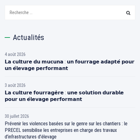
Recherchez:
Actualités
4 août 2026
𝗟𝗮 𝗰𝘂𝗹𝘁𝘂𝗿𝗲 𝗱𝘂 𝗺𝘂𝗰𝘂𝗻𝗮 : 𝘂𝗻 𝗳𝗼𝘂𝗿𝗿𝗮𝗴𝗲 𝗮𝗱𝗮𝗽𝘁𝗲́ 𝗽𝗼𝘂𝗿
𝘂𝗻 𝗲́𝗹𝗲𝘃𝗮𝗴𝗲 𝗽𝗲𝗿𝗳𝗼𝗿𝗺𝗮𝗻𝘁
3 août 2026
𝗟𝗮 𝗰𝘂𝗹𝘁𝘂𝗿𝗲 𝗳𝗼𝘂𝗿𝗿𝗮𝗴𝗲̀𝗿𝗲 : 𝘂𝗻𝗲 𝘀𝗼𝗹𝘂𝘁𝗶𝗼𝗻 𝗱𝘂𝗿𝗮𝗯𝗹𝗲
𝗽𝗼𝘂𝗿 𝘂𝗻 𝗲́𝗹𝗲𝘃𝗮𝗴𝗲 𝗽𝗲𝗿𝗳𝗼𝗿𝗺𝗮𝗻𝘁
30 juillet 2026
Prévenir les violences basées sur le genre sur les chantiers : le
PRECEL sensibilise les entreprises en charge des travaux
d’infrastructures d’élevage