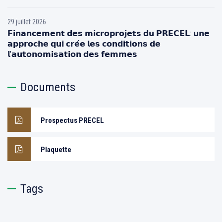
29 juillet 2026
𝗙𝗶𝗻𝗮𝗻𝗰𝗲𝗺𝗲𝗻𝘁 𝗱𝗲𝘀 𝗺𝗶𝗰𝗿𝗼𝗽𝗿𝗼𝗷𝗲𝘁𝘀 𝗱𝘂 𝗣𝗥𝗘𝗖𝗘𝗟: 𝘂𝗻𝗲
𝗮𝗽𝗽𝗿𝗼𝗰𝗵𝗲 𝗾𝘂𝗶 𝗰𝗿𝗲́𝗲 𝗹𝗲𝘀 𝗰𝗼𝗻𝗱𝗶𝘁𝗶𝗼𝗻𝘀 𝗱𝗲
𝗹’𝗮𝘂𝘁𝗼𝗻𝗼𝗺𝗶𝘀𝗮𝘁𝗶𝗼𝗻 𝗱𝗲𝘀 𝗳𝗲𝗺𝗺𝗲𝘀
Documents
Prospectus PRECEL
Plaquette
Tags