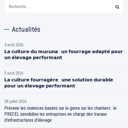
Recherchez:
Actualités
4 août 2026
𝗟𝗮 𝗰𝘂𝗹𝘁𝘂𝗿𝗲 𝗱𝘂 𝗺𝘂𝗰𝘂𝗻𝗮 : 𝘂𝗻 𝗳𝗼𝘂𝗿𝗿𝗮𝗴𝗲 𝗮𝗱𝗮𝗽𝘁𝗲́ 𝗽𝗼𝘂𝗿
𝘂𝗻 𝗲́𝗹𝗲𝘃𝗮𝗴𝗲 𝗽𝗲𝗿𝗳𝗼𝗿𝗺𝗮𝗻𝘁
3 août 2026
𝗟𝗮 𝗰𝘂𝗹𝘁𝘂𝗿𝗲 𝗳𝗼𝘂𝗿𝗿𝗮𝗴𝗲̀𝗿𝗲 : 𝘂𝗻𝗲 𝘀𝗼𝗹𝘂𝘁𝗶𝗼𝗻 𝗱𝘂𝗿𝗮𝗯𝗹𝗲
𝗽𝗼𝘂𝗿 𝘂𝗻 𝗲́𝗹𝗲𝘃𝗮𝗴𝗲 𝗽𝗲𝗿𝗳𝗼𝗿𝗺𝗮𝗻𝘁
30 juillet 2026
Prévenir les violences basées sur le genre sur les chantiers : le
PRECEL sensibilise les entreprises en charge des travaux
d’infrastructures d’élevage