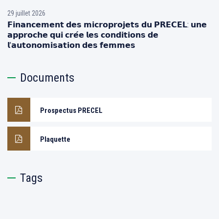
29 juillet 2026
𝗙𝗶𝗻𝗮𝗻𝗰𝗲𝗺𝗲𝗻𝘁 𝗱𝗲𝘀 𝗺𝗶𝗰𝗿𝗼𝗽𝗿𝗼𝗷𝗲𝘁𝘀 𝗱𝘂 𝗣𝗥𝗘𝗖𝗘𝗟: 𝘂𝗻𝗲
𝗮𝗽𝗽𝗿𝗼𝗰𝗵𝗲 𝗾𝘂𝗶 𝗰𝗿𝗲́𝗲 𝗹𝗲𝘀 𝗰𝗼𝗻𝗱𝗶𝘁𝗶𝗼𝗻𝘀 𝗱𝗲
𝗹’𝗮𝘂𝘁𝗼𝗻𝗼𝗺𝗶𝘀𝗮𝘁𝗶𝗼𝗻 𝗱𝗲𝘀 𝗳𝗲𝗺𝗺𝗲𝘀
Documents
Prospectus PRECEL
Plaquette
Tags