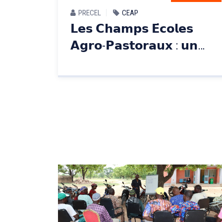
PRECEL
CEAP
𝗟𝗲𝘀 𝗖𝗵𝗮𝗺𝗽𝘀 𝗘́𝗰𝗼𝗹𝗲𝘀
𝗔𝗴𝗿𝗼-𝗣𝗮𝘀𝘁𝗼𝗿𝗮𝘂𝘅 : 𝘂𝗻
𝗹𝗲𝘃𝗶𝗲𝗿 𝗲𝗳𝗳𝗶𝗰𝗮𝗰𝗲 𝗽𝗼𝘂𝗿 𝗹𝗮
𝗱𝗶𝗳𝗳𝘂𝘀𝗶𝗼𝗻 𝗱𝗲𝘀 𝗯𝗼𝗻𝗻𝗲𝘀
𝗽𝗿𝗮𝘁𝗶𝗾𝘂𝗲𝘀 𝗱’𝗲́𝗹𝗲𝘃𝗮𝗴𝗲