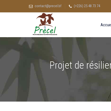
contact@precel.bf
(+226) 25 48 73 74
Accue
Projet de résili