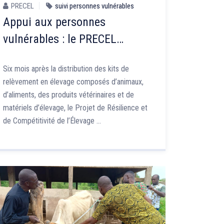
PRECEL
suivi personnes vulnérables
Appui aux personnes
vulnérables : le PRECEL
s’assure de la bonne gestion
Six mois après la distribution des kits de
des kits d’animaux reçus
relèvement en élevage composés d’animaux,
d’aliments, des produits vétérinaires et de
matériels d’élevage, le Projet de Résilience et
de Compétitivité de l’Élevage …