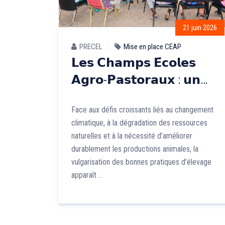
21 juin 2026
PRECEL
Mise en place CEAP
𝗟𝗲𝘀 𝗖𝗵𝗮𝗺𝗽𝘀 𝗘́𝗰𝗼𝗹𝗲𝘀
𝗔𝗴𝗿𝗼-𝗣𝗮𝘀𝘁𝗼𝗿𝗮𝘂𝘅 : 𝘂𝗻
𝗹𝗲𝘃𝗶𝗲𝗿 𝗲𝗳𝗳𝗶𝗰𝗮𝗰𝗲 𝗽𝗼𝘂𝗿 𝗹𝗮
Face aux défis croissants liés au changement
𝗱𝗶𝗳𝗳𝘂𝘀𝗶𝗼𝗻 𝗱𝗲𝘀 𝗯𝗼𝗻𝗻𝗲𝘀
climatique, à la dégradation des ressources
𝗽𝗿𝗮𝘁𝗶𝗾𝘂𝗲𝘀 𝗱’𝗲́𝗹𝗲𝘃𝗮𝗴𝗲
naturelles et à la nécessité d’améliorer
durablement les productions animales, la
vulgarisation des bonnes pratiques d’élevage
apparaît …