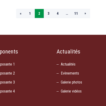
»
«
1
2
3
4
…
11
ponents
Actualités
posante 1
Actualités
posante 2
Evènements
posante 3
Galerie photos
posante 4
Galerie vidéos