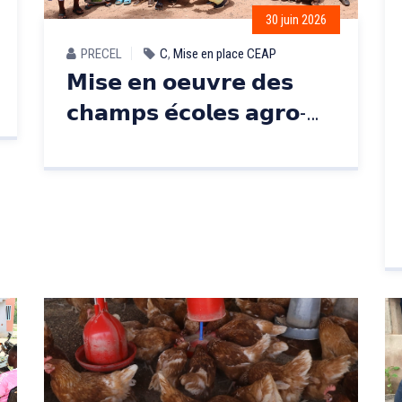
30 juin 2026
PRECEL
C
,
Mise en place CEAP
𝗠𝗶𝘀𝗲 𝗲𝗻 𝗼𝗲𝘂𝘃𝗿𝗲 𝗱𝗲𝘀
𝗰𝗵𝗮𝗺𝗽𝘀 𝗲́𝗰𝗼𝗹𝗲𝘀 𝗮𝗴𝗿𝗼-
𝗽𝗮𝘀𝘁𝗼𝗿𝗮𝘂𝘅: 𝘂𝗻𝗲
𝗮𝗽𝗽𝗿𝗼𝗰𝗵𝗲 𝗱𝘂𝗿𝗮𝗯𝗹𝗲
𝗽𝗼𝘂𝗿 𝗯𝗼𝗼𝘀𝘁𝗲𝗿 𝗹𝗲
𝘀𝗲𝗰𝘁𝗲𝘂𝗿 𝗱𝗲 𝗹’𝗲́𝗹𝗲𝘃𝗮𝗴𝗲 𝗲𝘁
𝗱𝗲 𝗹’𝗮𝗴𝗿𝗶𝗰𝘂𝗹𝘁𝘂𝗿𝗲 𝗮𝘂
𝗕𝘂𝗿𝗸𝗶𝗻𝗮 𝗙𝗮𝘀𝗼