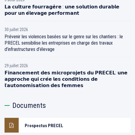
𝗟𝗮 𝗰𝘂𝗹𝘁𝘂𝗿𝗲 𝗳𝗼𝘂𝗿𝗿𝗮𝗴𝗲̀𝗿𝗲 : 𝘂𝗻𝗲 𝘀𝗼𝗹𝘂𝘁𝗶𝗼𝗻 𝗱𝘂𝗿𝗮𝗯𝗹𝗲
𝗽𝗼𝘂𝗿 𝘂𝗻 𝗲́𝗹𝗲𝘃𝗮𝗴𝗲 𝗽𝗲𝗿𝗳𝗼𝗿𝗺𝗮𝗻𝘁
30 juillet 2026
Prévenir les violences basées sur le genre sur les chantiers : le
PRECEL sensibilise les entreprises en charge des travaux
d’infrastructures d’élevage
29 juillet 2026
𝗙𝗶𝗻𝗮𝗻𝗰𝗲𝗺𝗲𝗻𝘁 𝗱𝗲𝘀 𝗺𝗶𝗰𝗿𝗼𝗽𝗿𝗼𝗷𝗲𝘁𝘀 𝗱𝘂 𝗣𝗥𝗘𝗖𝗘𝗟: 𝘂𝗻𝗲
𝗮𝗽𝗽𝗿𝗼𝗰𝗵𝗲 𝗾𝘂𝗶 𝗰𝗿𝗲́𝗲 𝗹𝗲𝘀 𝗰𝗼𝗻𝗱𝗶𝘁𝗶𝗼𝗻𝘀 𝗱𝗲
𝗹’𝗮𝘂𝘁𝗼𝗻𝗼𝗺𝗶𝘀𝗮𝘁𝗶𝗼𝗻 𝗱𝗲𝘀 𝗳𝗲𝗺𝗺𝗲𝘀
Documents
Prospectus PRECEL