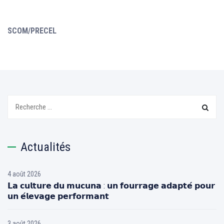
SCOM/PRECEL
Search:
Actualités
4 août 2026
𝗟𝗮 𝗰𝘂𝗹𝘁𝘂𝗿𝗲 𝗱𝘂 𝗺𝘂𝗰𝘂𝗻𝗮 : 𝘂𝗻 𝗳𝗼𝘂𝗿𝗿𝗮𝗴𝗲 𝗮𝗱𝗮𝗽𝘁𝗲́ 𝗽𝗼𝘂𝗿
𝘂𝗻 𝗲́𝗹𝗲𝘃𝗮𝗴𝗲 𝗽𝗲𝗿𝗳𝗼𝗿𝗺𝗮𝗻𝘁
3 août 2026