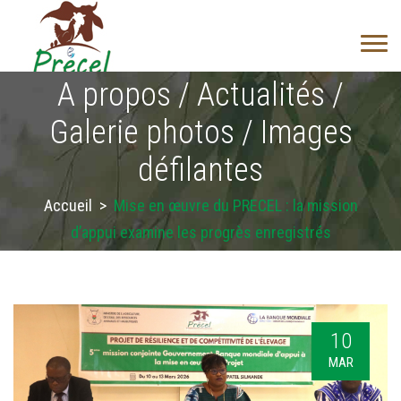
A propos / Actualités /
Galerie photos / Images
défilantes
Accueil
>
Mise en œuvre du PRECEL : la mission
d’appui examine les progrès enregistrés
10
MAR