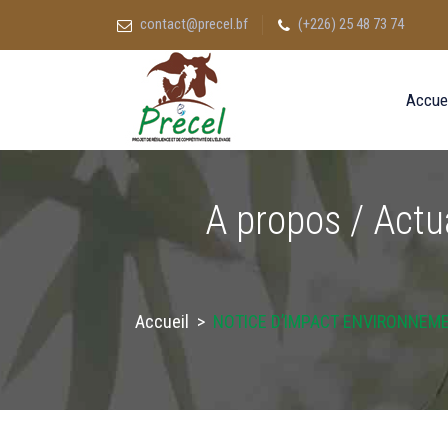
contact@precel.bf
(+226) 25 48 73 74
Accue
A propos / Actu
Accueil
>
NOTICE D’IMPACT ENVIRONNEMEN