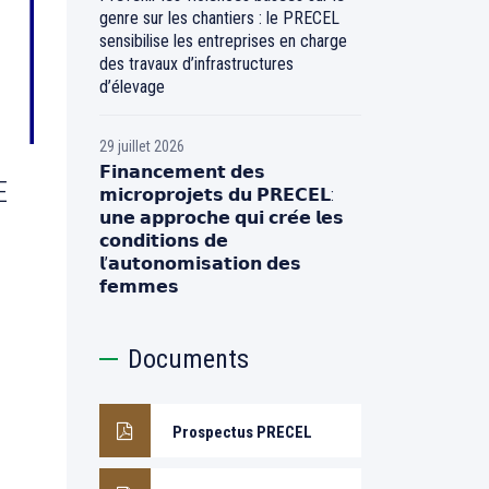
genre sur les chantiers : le PRECEL
sensibilise les entreprises en charge
des travaux d’infrastructures
d’élevage
29 juillet 2026
𝗙𝗶𝗻𝗮𝗻𝗰𝗲𝗺𝗲𝗻𝘁 𝗱𝗲𝘀
E
𝗺𝗶𝗰𝗿𝗼𝗽𝗿𝗼𝗷𝗲𝘁𝘀 𝗱𝘂 𝗣𝗥𝗘𝗖𝗘𝗟:
𝘂𝗻𝗲 𝗮𝗽𝗽𝗿𝗼𝗰𝗵𝗲 𝗾𝘂𝗶 𝗰𝗿𝗲́𝗲 𝗹𝗲𝘀
𝗰𝗼𝗻𝗱𝗶𝘁𝗶𝗼𝗻𝘀 𝗱𝗲
𝗹’𝗮𝘂𝘁𝗼𝗻𝗼𝗺𝗶𝘀𝗮𝘁𝗶𝗼𝗻 𝗱𝗲𝘀
𝗳𝗲𝗺𝗺𝗲𝘀
Documents
Prospectus PRECEL