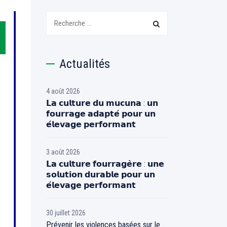
Search:
Actualités
4 août 2026
𝗟𝗮 𝗰𝘂𝗹𝘁𝘂𝗿𝗲 𝗱𝘂 𝗺𝘂𝗰𝘂𝗻𝗮 : 𝘂𝗻
𝗳𝗼𝘂𝗿𝗿𝗮𝗴𝗲 𝗮𝗱𝗮𝗽𝘁𝗲́ 𝗽𝗼𝘂𝗿 𝘂𝗻
𝗲́𝗹𝗲𝘃𝗮𝗴𝗲 𝗽𝗲𝗿𝗳𝗼𝗿𝗺𝗮𝗻𝘁
3 août 2026
𝗟𝗮 𝗰𝘂𝗹𝘁𝘂𝗿𝗲 𝗳𝗼𝘂𝗿𝗿𝗮𝗴𝗲̀𝗿𝗲 : 𝘂𝗻𝗲
𝘀𝗼𝗹𝘂𝘁𝗶𝗼𝗻 𝗱𝘂𝗿𝗮𝗯𝗹𝗲 𝗽𝗼𝘂𝗿 𝘂𝗻
𝗲́𝗹𝗲𝘃𝗮𝗴𝗲 𝗽𝗲𝗿𝗳𝗼𝗿𝗺𝗮𝗻𝘁
30 juillet 2026
Prévenir les violences basées sur le