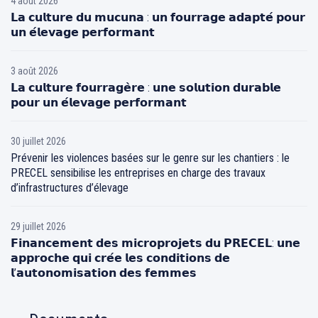
4 août 2026
𝗟𝗮 𝗰𝘂𝗹𝘁𝘂𝗿𝗲 𝗱𝘂 𝗺𝘂𝗰𝘂𝗻𝗮 : 𝘂𝗻 𝗳𝗼𝘂𝗿𝗿𝗮𝗴𝗲 𝗮𝗱𝗮𝗽𝘁𝗲́ 𝗽𝗼𝘂𝗿
𝘂𝗻 𝗲́𝗹𝗲𝘃𝗮𝗴𝗲 𝗽𝗲𝗿𝗳𝗼𝗿𝗺𝗮𝗻𝘁
3 août 2026
𝗟𝗮 𝗰𝘂𝗹𝘁𝘂𝗿𝗲 𝗳𝗼𝘂𝗿𝗿𝗮𝗴𝗲̀𝗿𝗲 : 𝘂𝗻𝗲 𝘀𝗼𝗹𝘂𝘁𝗶𝗼𝗻 𝗱𝘂𝗿𝗮𝗯𝗹𝗲
𝗽𝗼𝘂𝗿 𝘂𝗻 𝗲́𝗹𝗲𝘃𝗮𝗴𝗲 𝗽𝗲𝗿𝗳𝗼𝗿𝗺𝗮𝗻𝘁
30 juillet 2026
Prévenir les violences basées sur le genre sur les chantiers : le
PRECEL sensibilise les entreprises en charge des travaux
d’infrastructures d’élevage
29 juillet 2026
𝗙𝗶𝗻𝗮𝗻𝗰𝗲𝗺𝗲𝗻𝘁 𝗱𝗲𝘀 𝗺𝗶𝗰𝗿𝗼𝗽𝗿𝗼𝗷𝗲𝘁𝘀 𝗱𝘂 𝗣𝗥𝗘𝗖𝗘𝗟: 𝘂𝗻𝗲
𝗮𝗽𝗽𝗿𝗼𝗰𝗵𝗲 𝗾𝘂𝗶 𝗰𝗿𝗲́𝗲 𝗹𝗲𝘀 𝗰𝗼𝗻𝗱𝗶𝘁𝗶𝗼𝗻𝘀 𝗱𝗲
𝗹’𝗮𝘂𝘁𝗼𝗻𝗼𝗺𝗶𝘀𝗮𝘁𝗶𝗼𝗻 𝗱𝗲𝘀 𝗳𝗲𝗺𝗺𝗲𝘀